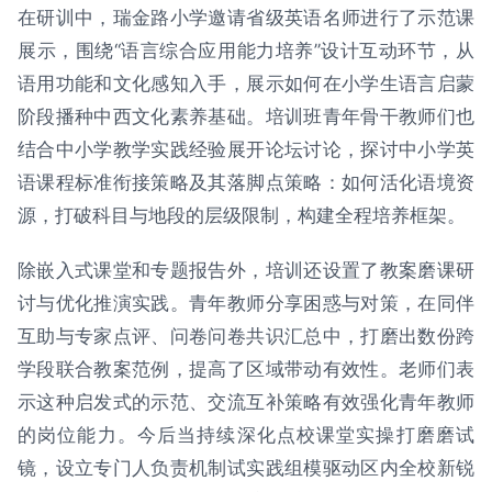
在研训中，瑞金路小学邀请省级英语名师进行了示范课
展示，围绕“语言综合应用能力培养”设计互动环节，从
语用功能和文化感知入手，展示如何在小学生语言启蒙
阶段播种中西文化素养基础。培训班青年骨干教师们也
结合中小学教学实践经验展开论坛讨论，探讨中小学英
语课程标准衔接策略及其落脚点策略：如何活化语境资
源，打破科目与地段的层级限制，构建全程培养框架。
除嵌入式课堂和专题报告外，培训还设置了教案磨课研
讨与优化推演实践。青年教师分享困惑与对策，在同伴
互助与专家点评、问卷问卷共识汇总中，打磨出数份跨
学段联合教案范例，提高了区域带动有效性。老师们表
示这种启发式的示范、交流互补策略有效强化青年教师
的岗位能力。今后当持续深化点校课堂实操打磨磨试
镜，设立专门人负责机制试实践组模驱动区内全校新锐