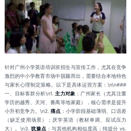
针对广州小学英语培训班招生与宣传工作，尤其在竞争
激烈的中小学教育市场中脱颖而出，需要结合本地特色
与家长心理制定策略。以下是具体运营方案：\n\n###
一、目标客群分析\n1.
主力对象
：广州家长（尤其注重
学历的越秀、天河、番禺等地家庭），核心需求是提升
小升初竞争力。\n2.
痛点
：小学阶段基础薄弱、口语差
（缺乏使用场景）；厌学英语（教材单调、应试压力
大）。\n3.
犹豫点
：与其他机构相似度高；纯提分 vs.