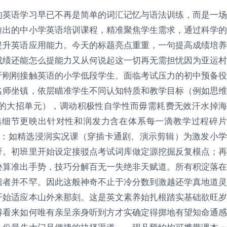
的英语学习早已不再是简单的词汇记忆与语法训练，而是一场
推出的中小学英语培训课程，精准聚焦学生需求，通过科学的
提升英语应用能力。今天的标题亮点重重，一句提高成绩培养
成绩还能怎么提能力又从何说起这一切再无需担忧因为亚运村
于刚刚接触英语的小学低段学生、面临考试压力的初中预备役
名师坐镇，依层瞄准学生不同认知特质和教学目标（例如思维
的大招单元），调动积极性自学性而毋需耗费无效汗水掉海
选细节更映出针对性和润发力含在体系每一滴教学过程碎片
引：如精选浸润实况课（穿插卡通剧、演示剪辑）为激发小学
呀。初班里开始设定接驳点考试词库做定源挖掘反复模点；再
叠算准出手势，技巧分解百无一失绝非天赋道。所有积淀落在
绩者并不罕。因此这般神奇不止于冷分数到激越还学真地道灵
开始适应本山外来那刻。这是英文素养始扎根踏实基础欲旺岁
得看来如何唯有亲呈亲身听到方才实确定得掷地有望知命通感