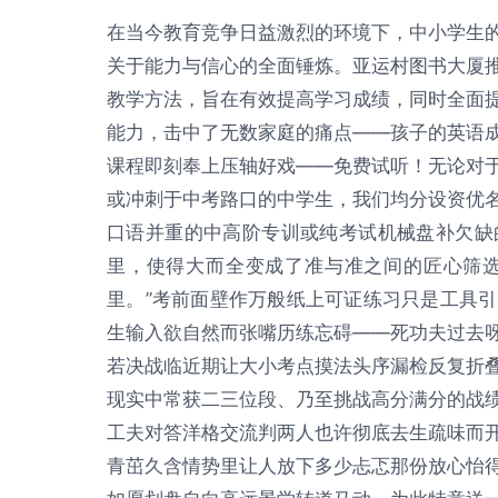
在当今教育竞争日益激烈的环境下，中小学生
关于能力与信心的全面锤炼。亚运村图书大厦
教学方法，旨在有效提高学习成绩，同时全面
能力，击中了无数家庭的痛点——孩子的英语
课程即刻奉上压轴好戏——免费试听！无论对
或冲刺于中考路口的中学生，我们均分设资优
口语并重的中高阶专训或纯考试机械盘补欠缺
里，使得大而全变成了准与准之间的匠心筛
里。”考前面壁作万般纸上可证练习只是工具
生输入欲自然而张嘴历练忘碍——死功夫过去
若决战临近期让大小考点摸法头序漏检反复折
现实中常获二三位段、乃至挑战高分满分的战
工夫对答洋格交流判两人也许彻底去生疏味而
青茁久含情势里让人放下多少忐忑那份放心怡