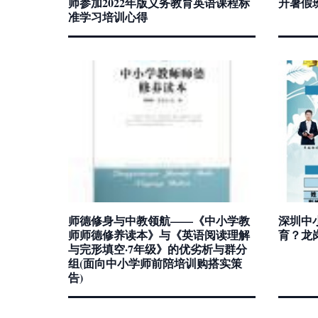
师参加2022年版义务教育英语课程标
升暑假
准学习培训心得
师德修身与中教领航——《中小学教
深圳中
师师德修养读本》与《英语阅读理解
育？龙
与完形填空·7年级》的优劣析与群分
组(面向中小学师前陪培训购搭实策
告)